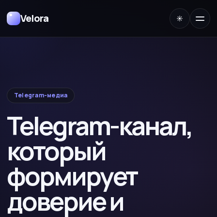
Velora
☀
Telegram-медиа
Telegram-канал,
который
формирует
доверие и